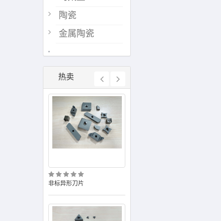
陶瓷
金属陶瓷
.
热卖
非标异形刀片
CBN PCD 刀片基体
小零件